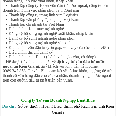
doanh trong lĩnh vực xuất khẩu, nhập khẩu
• Thành lập công ty 100% vốn đầu tư nước ngoài, công ty liên
doanh trong lĩnh vực phần phối và thương mại
• Thành lập công ty trong lĩnh vực Logistics
• Thành lập văn phòng đại diện tại Việt Nam
• Thành lập chi nhánh tại Việt Nam
• Điều chỉnh danh mục ngành nghề
• Đăng ký bổ sung ngành nghề xuất khẩu, nhập khẩu
• Đăng ký bổ sung ngành nghề phân phối
• Đăng ký bổ sung ngành nghề sản xuất
• Điều chỉnh vốn đầu tư (vốn góp, vốn vay của các thành viên)
• Điều chỉnh địa chỉ đăng ký
• Điều chỉnh chủ đầu tư (thành viên góp vốn, cổ đông)
Để được tư vấn chi tiết hơn về
dịch vụ tư vấn đầu tư nước
ngoài tại Kiên Giang
, quý khách vui lòng liên hệ Hotline:
0989.347.858.
Tư vấn
Blue cam kết sẽ nỗ lực không ngừng để trở
thành cố vấn hàng đầu cho các cá nhân, doanh nghiệp nước ngoài
trên con đường đầu tư phát triển bền vững.
Công ty Tư vấn Doanh Nghiệp Luật Blue
Địa chỉ
:
Số 59, đường Hoàng Diệu, thành phố Rạch Giá, tỉnh Kiên
Giang
i