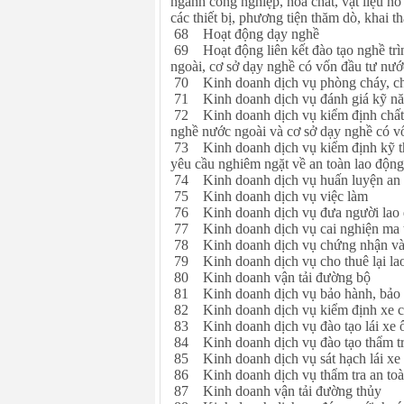
ngành công nghiệp, hóa chất, vật liệu nổ 
các thiết bị, phương tiện thăm dò, khai th
68 Hoạt động dạy nghề
69 Hoạt động liên kết đào tạo nghề trì
ngoài, cơ sở dạy nghề có vốn đầu tư nướ
70 Kinh doanh dịch vụ phòng cháy, c
71 Kinh doanh dịch vụ đánh giá kỹ n
72 Kinh doanh dịch vụ kiểm định chất l
nghề nước ngoài và cơ sở dạy nghề có v
73 Kinh doanh dịch vụ kiểm định kỹ thuậ
yêu cầu nghiêm ngặt về an toàn lao độn
74 Kinh doanh dịch vụ huấn luyện an t
75 Kinh doanh dịch vụ việc làm
76 Kinh doanh dịch vụ đưa người lao đ
77 Kinh doanh dịch vụ cai nghiện ma 
78 Kinh doanh dịch vụ chứng nhận và
79 Kinh doanh dịch vụ cho thuê lại la
80 Kinh doanh vận tải đường bộ
81 Kinh doanh dịch vụ bảo hành, bảo 
82 Kinh doanh dịch vụ kiểm định xe c
83 Kinh doanh dịch vụ đào tạo lái xe ô
84 Kinh doanh dịch vụ đào tạo thẩm tra
85 Kinh doanh dịch vụ sát hạch lái xe
86 Kinh doanh dịch vụ thẩm tra an toà
87 Kinh doanh vận tải đường thủy