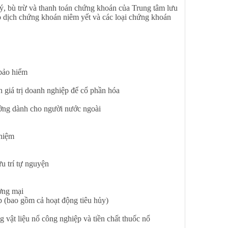
, bù trừ và thanh toán chứng khoán của Trung tâm lưu
o dịch chứng khoán niêm yết và các loại chứng khoán
bảo hiểm
giá trị doanh nghiệp để cổ phần hóa
ởng dành cho người nước ngoài
hiệm
 trí tự nguyện
ơng mại
 (bao gồm cả hoạt động tiêu hủy)
ật liệu nổ công nghiệp và tiền chất thuốc nổ