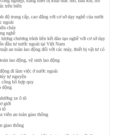
công nghiệp, trang thiết bị khai thác mỏ, dầu khí, trừ
ác trên biển
nh độ trung cấp, cao đẳng với cơ sở dạy nghề của nước
c ngoài
hữa cháy
ăng nghề
ượng chương trình liên kết đào tạo nghề với cơ sở dạy
ốn đầu tư nước ngoài tại Việt Nam
t an toàn lao động đối với các máy, thiết bị vật tư có
g
oàn lao động, vệ sinh lao động
ộng đi làm việc ở nước ngoài
túy tự nguyện
 công bố hợp quy
o động
dưỡng xe ô tô
ơ giới
 tô
 viên an toàn giao thông
n giao thông