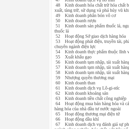
48 Kinh doanh hóa chất trừ hóa chất bị
xuất, tàng trữ, sử dụng và phá hủy vũ kh
49 Kinh doanh phân bón vô cơ
50 Kinh doanh rượu
51 Kinh doanh sản phẩm thuốc lá, nguyê
thuốc lá
52 Hoạt động Sở giao dịch hàng hóa
53 Hoạt động phát điện, truyền tải, phâ
chuyên ngành điện lực
54 Kinh doanh thực phẩm thuộc lĩnh 
55 Xuất khẩu gạo
56 Kinh doanh tạm nhập, tái xuất hàng h
57 Kinh doanh tạm nhập, tái xuất hàn
58 Kinh doanh tạm nhập, tái xuất hàn
59 Nhượng quyền thương mại
60 Kinh doanh than
61 Kinh doanh dịch vụ Lô-gi-stíc
62 Kinh doanh khoáng sản
63 Kinh doanh tiền chất công nghiệp
64 Hoạt động mua bán hàng hóa và các 
hàng hóa của nhà đầu tư nước ngoài
65 Hoạt động thương mại điện tử
66 Hoạt động dầu khí
67 Kinh doanh dịch vụ đánh giá sự phù h