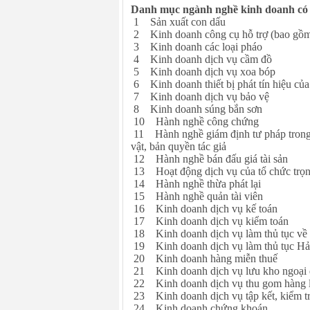
Danh mục ngành nghề kinh doanh có 
1 Sản xuất con dấu
2 Kinh doanh công cụ hỗ trợ (bao gồm
3 Kinh doanh các loại pháo
4 Kinh doanh dịch vụ cầm đồ
5 Kinh doanh dịch vụ xoa bóp
6 Kinh doanh thiết bị phát tín hiệu của
7 Kinh doanh dịch vụ bảo vệ
8 Kinh doanh súng bắn sơn
10 Hành nghề công chứng
11 Hành nghề giám định tư pháp trong cá
vật, bản quyền tác giả
12 Hành nghề bán đấu giá tài sản
13 Hoạt động dịch vụ của tổ chức trọn
14 Hành nghề thừa phát lại
15 Hành nghề quản tài viên
16 Kinh doanh dịch vụ kế toán
17 Kinh doanh dịch vụ kiểm toán
18 Kinh doanh dịch vụ làm thủ tục về 
19 Kinh doanh dịch vụ làm thủ tục Hả
20 Kinh doanh hàng miễn thuế
21 Kinh doanh dịch vụ lưu kho ngoại
22 Kinh doanh dịch vụ thu gom hàng lẻ
23 Kinh doanh dịch vụ tập kết, kiểm tr
24 Kinh doanh chứng khoán