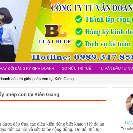
HAY ĐỔI ĐĂNG KÝ KINH DOANH
SỞ HỮU TRÍ TUÊ
TƯ VẤN ĐẦU TƯ N
doanh cần có giấy phép con tại Kiên Giang
y phép con tại Kiên Giang
TƯ 
ợc đáp ứng các điều kiện riêng biệt khác vi lý do an
, đạo đức xã hội và sức khỏe cộng đồng. Do đó, thủ tục
Tư vấn