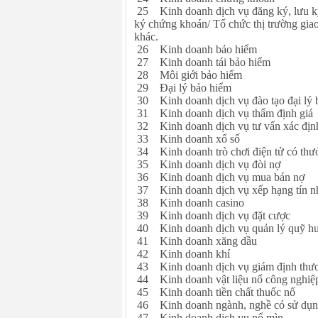
25 Kinh doanh dịch vụ đăng ký, lưu ký
ký chứng khoán/ Tổ chức thị trường gia
khác.
26 Kinh doanh bảo hiểm
27 Kinh doanh tái bảo hiểm
28 Môi giới bảo hiểm
29 Đại lý bảo hiểm
30 Kinh doanh dịch vụ đào tạo đại lý 
31 Kinh doanh dịch vụ thẩm định giá
32 Kinh doanh dịch vụ tư vấn xác định 
33 Kinh doanh xổ số
34 Kinh doanh trò chơi điện tử có thư
35 Kinh doanh dịch vụ đòi nợ
36 Kinh doanh dịch vụ mua bán nợ
37 Kinh doanh dịch vụ xếp hạng tín n
38 Kinh doanh casino
39 Kinh doanh dịch vụ đặt cược
40 Kinh doanh dịch vụ quản lý quỹ hưu
41 Kinh doanh xăng dầu
42 Kinh doanh khí
43 Kinh doanh dịch vụ giám định thư
44 Kinh doanh vật liệu nổ công nghiệp
45 Kinh doanh tiền chất thuốc nổ
46 Kinh doanh ngành, nghề có sử dụng v
47 Kinh doanh dịch vụ nổ mìn