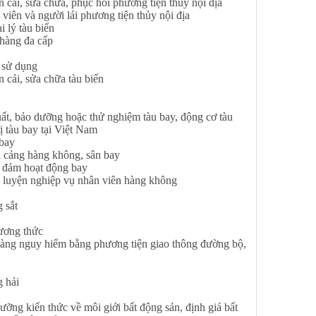
ải, sửa chữa, phục hồi phương tiện thủy nội địa
iên và người lái phương tiện thủy nội địa
 lý tàu biển
hàng đa cấp
 sử dụng
cải, sửa chữa tàu biển
ất, bảo dưỡng hoặc thử nghiệm tàu bay, động cơ tàu
bị tàu bay tại Việt Nam
bay
 cảng hàng không, sân bay
 đảm hoạt động bay
luyện nghiệp vụ nhân viên hàng không
 sắt
ương thức
ng nguy hiểm bằng phương tiện giao thông đường bộ,
 hải
ng kiến thức về môi giới bất động sản, định giá bất