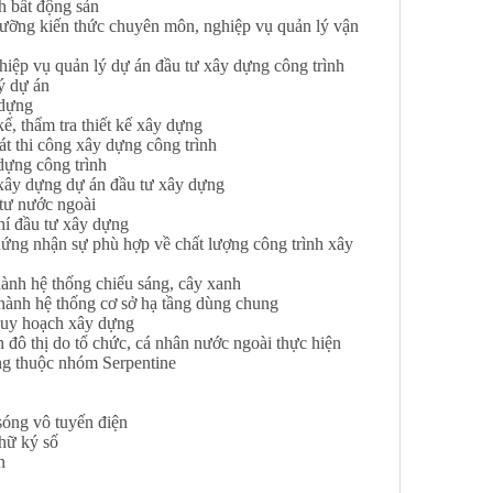
h bất động sản
ưỡng kiến thức chuyên môn, nghiệp vụ quản lý vận
ệp vụ quản lý dự án đầu tư xây dựng công trình
ý dự án
 dựng
, thẩm tra thiết kế xây dựng
 thi công xây dựng công trình
ựng công trình
xây dựng dự án đầu tư xây dựng
tư nước ngoài
í đầu tư xây dựng
ng nhận sự phù hợp về chất lượng công trình xây
nh hệ thống chiếu sáng, cây xanh
ành hệ thống cơ sở hạ tầng dùng chung
quy hoạch xây dựng
ô thị do tổ chức, cá nhân nước ngoài thực hiện
g thuộc nhóm Serpentine
sóng vô tuyến điện
hữ ký số
n