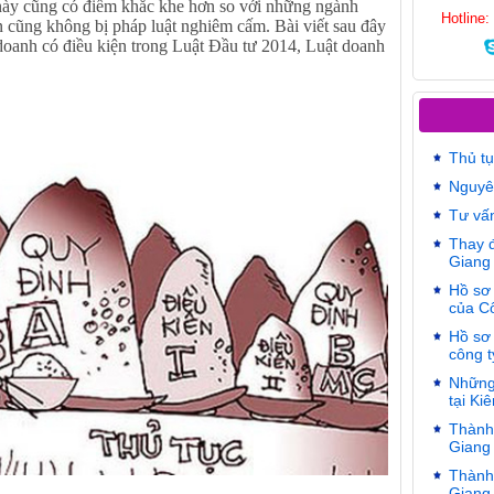
ày cũng có điểm khắc khe hơn so với những ngành
Hotline
 cũng không bị pháp luật nghiêm cấm. Bài viết sau đây
doanh có điều kiện trong Luật Đầu tư 2014, Luật doanh
Thủ tụ
Nguyên
Tư vấn
Thay đ
Giang
Hồ sơ 
của C
Hồ sơ 
công t
Những 
tại Ki
Thành 
Giang
Thành 
Giang